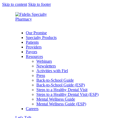
Skip to content
Skip to footer
Our Promise
Specialty Products
Patients
Providers
Payors
Resources
Webinars
Newsletters
Activities with Fiel
Press
Back-to-School Guide
Back-to-School Guide (ESP)
Steps to a Healthy Dental Visit
Steps to a Healthy Dental Visit (ESP)
Mental Wellness Guide
Mental Wellness Guide (ESP)
Careers
Let's Talk