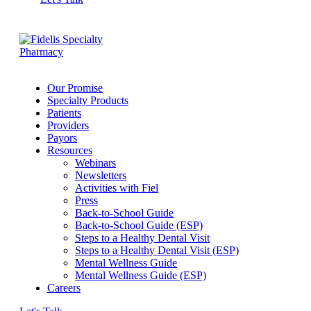
Our Promise
Specialty Products
Patients
Providers
Payors
Resources
Webinars
Newsletters
Activities with Fiel
Press
Back-to-School Guide
Back-to-School Guide (ESP)
Steps to a Healthy Dental Visit
Steps to a Healthy Dental Visit (ESP)
Mental Wellness Guide
Mental Wellness Guide (ESP)
Careers