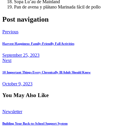
Sopa Lu’au de Mainland
Pan de avena y plátano Marinada fácil de pollo
Post navigation
Previous
Harvest Happiness: Family-Friendly Fall Activities
September 25, 2023
Next
10 Important Things Every Chronically Ill Adult Should Know
October 9, 2023
You May Also Like
Newsletter
Building Your Back-to-School Support System